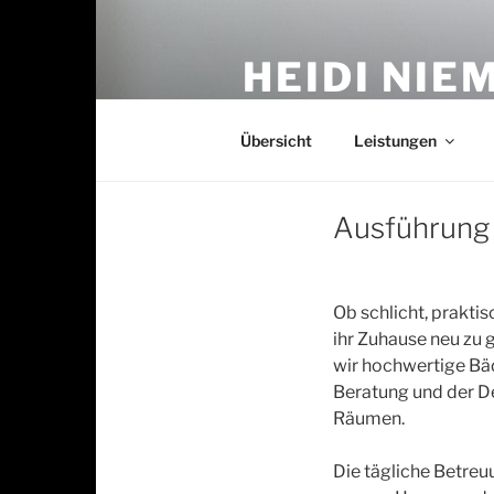
Zum
Inhalt
HEIDI NIE
springen
Fliesen, Mosaike, Naturstein
Übersicht
Leistungen
Ausführung
Ob schlicht, praktis
ihr Zuhause neu zu 
wir hochwertige Bä
Beratung und der De
Räumen.
Die tägliche Betreu