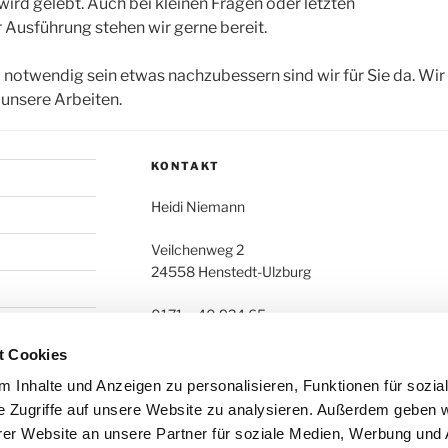
ird gelebt. Auch bei kleinen Fragen oder letzten
 Ausführung stehen wir gerne bereit.
l notwendig sein etwas nachzubessern sind wir für Sie da. Wi
unsere Arbeiten.
KONTAKT
Heidi Niemann
Veilchenweg 2
24558 Henstedt-Ulzburg
0171 – 40 924 65
04193 – 97 96 2
t Cookies
info@heidi-niemann.de
 Inhalte und Anzeigen zu personalisieren, Funktionen für sozia
e Zugriffe auf unsere Website zu analysieren. Außerdem geben w
er Website an unsere Partner für soziale Medien, Werbung und 