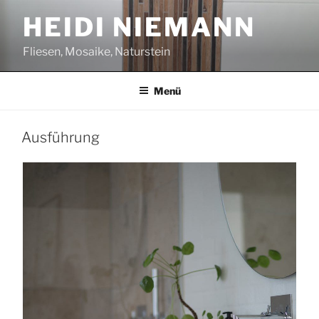
Zum
HEIDI NIEMANN
Inhalt
springen
Fliesen, Mosaike, Naturstein
Menü
Ausführung