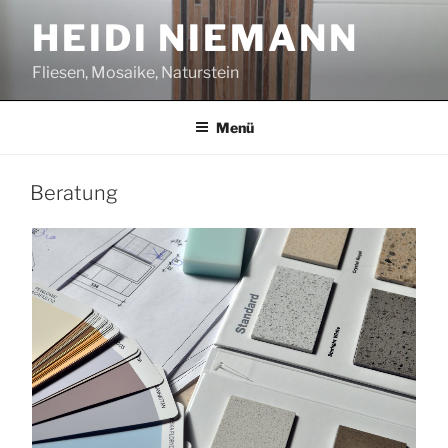
Zum
HEIDI NIEMANN
Inhalt
springen
Fliesen, Mosaike, Naturstein
Menü
Beratung